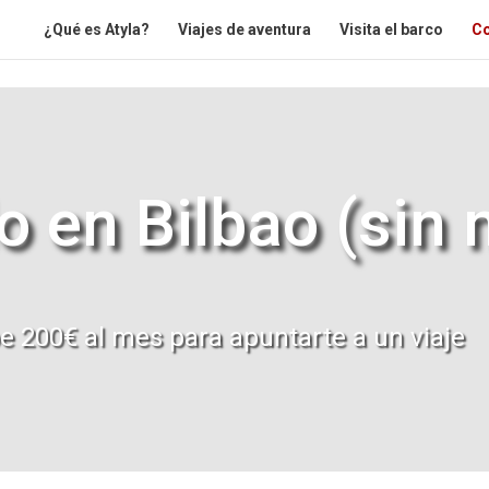
¿Qué es Atyla?
Viajes de aventura
Visita el barco
Co
o en Bilbao (sin 
ibe 200€ al mes para apuntarte a un viaje