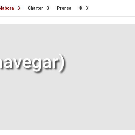
labora
Charter
Prensa
🌐
navegar)