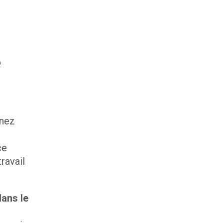
e
gnez
ce
travail
ans le