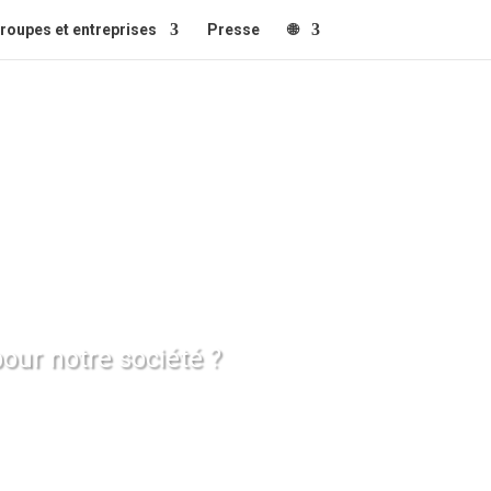
roupes et entreprises
Presse
🌐
our notre société ?