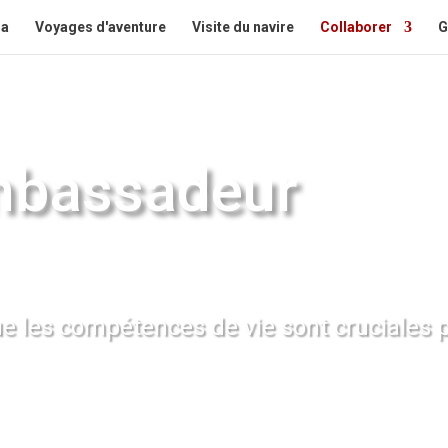
la
Voyages d'aventure
Visite du navire
Collaborer
G
mbassadeur
e les compétences de vie sont cruciales p