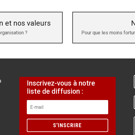
n et nos valeurs
N
organisation ?
Pour que les moins fortu
à
Inscrivez-vous à notre
liste de diffusion :
S'INSCRIRE