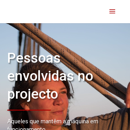
Pessoas
envolvidas no
projecto
Aqueles que mantêm a máquina em
funcionamento