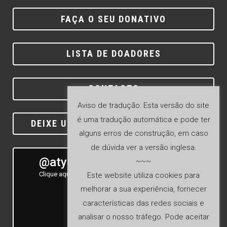
FAÇA O SEU DONATIVO
LISTA DE DOADORES
CONTACTO
Aviso de tradução: Esta versão do site
é uma tradução automática e pode ter
DEIXE UM COMENTÁRIO NO GOOGLE
alguns erros de construção, em caso
de dúvida ver a versão inglesa.
@atyla_ship
~~~
Clique aqui para ver o nosso feed Instagram
Este website utiliza cookies para
melhorar a sua experiência, fornecer
características das redes sociais e
analisar o nosso tráfego. Pode aceitar
Seguir