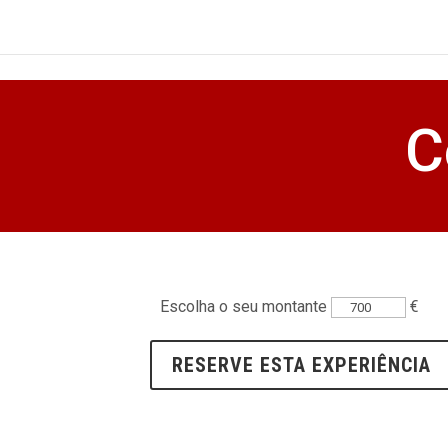
C
Escolha o seu montante
€
Qua
de
RESERVE ESTA EXPERIÊNCIA
Fle
con