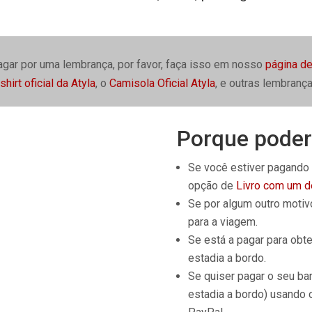
agar por uma lembrança, por favor, faça isso em nosso
página d
shirt oficial da Atyla
, o
Camisola Oficial Atyla
, e outras lembrança
Porque poderi
Se você estiver pagando 
opção de
Livro com um d
Se por algum outro motivo
para a viagem.
Se está a pagar para obt
estadia a bordo.
Se quiser pagar o seu ba
estadia a bordo) usando o