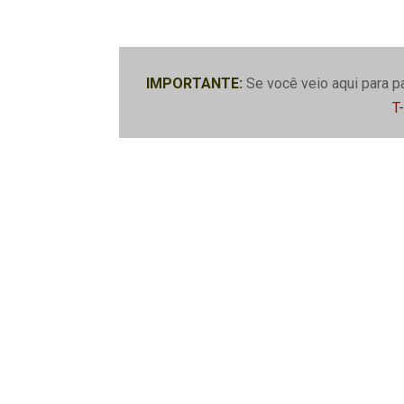
IMPORTANTE:
Se você veio aqui para p
T-