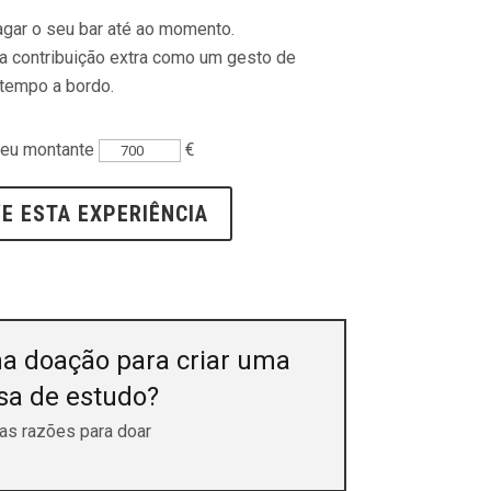
agar o seu bar até ao momento.
a contribuição extra como um gesto de
tempo a bordo.
seu montante
€
Quantidade
de
E ESTA EXPERIÊNCIA
Flexible
contribution
a doação para criar uma
sa de estudo?
as razões para doar