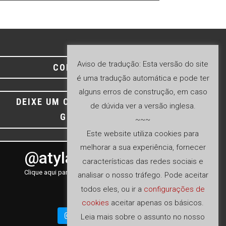
Aviso de tradução: Esta versão do site
CONTACTO
é uma tradução automática e pode ter
alguns erros de construção, em caso
DEIXE UM COMENTÁRIO NO
de dúvida ver a versão inglesa.
GOOGLE
~~~
Este website utiliza cookies para
melhorar a sua experiência, fornecer
@atyla_ship
características das redes sociais e
Clique aqui para ver o nosso feed Instagram
analisar o nosso tráfego. Pode aceitar
todos eles, ou ir a
configurações de
cookies
aceitar apenas os básicos.
Seguir
Leia mais sobre o assunto no nosso