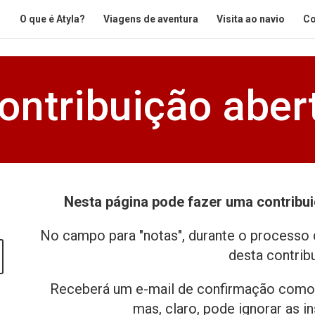
O que é Atyla?
Viagens de aventura
Visita ao navio
Co
ontribuição aber
Nesta página pode fazer uma contribui
ntidade
No campo para "notas", durante o processo d
desta contrib
xible
tribution
Receberá um e-mail de confirmação como
mas, claro, pode ignorar as i