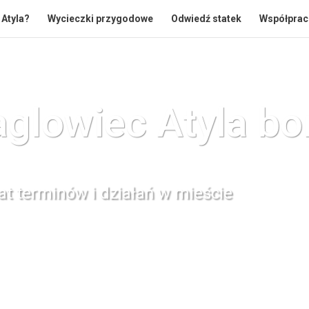
 Atyla?
Wycieczki przygodowe
Odwiedź statek
Współpra
glowiec Atyla
bo
t terminów i działań w mieście