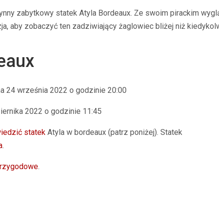
ynny zabytkowy statek Atyla
Bordeaux.
Ze swoim pirackim wyglą
ja, aby zobaczyć ten zadziwiający żaglowiec bliżej niż kiedykol
eaux
na
24 września 2022 o godzinie 20:00
iernika 2022 o godzinie 11:45
iedzić statek
Atyla w
bordeaux
(patrz poniżej). Statek
a
.
przygodowe
.