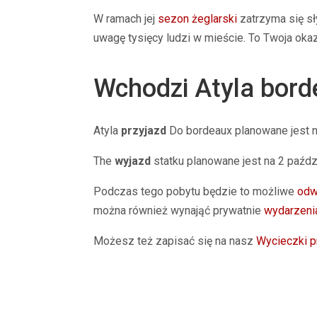
W ramach jej
sezon żeglarski
zatrzyma się sł
uwagę tysięcy ludzi w mieście. To Twoja okaz
Wchodzi Atyla
bord
Atyla
przyjazd
Do
bordeaux
planowane jest 
The
wyjazd
statku planowane jest na
2 paźdz
Podczas tego pobytu będzie to możliwe
odw
można również wynająć prywatnie
wydarzeni
Możesz też zapisać się na
nasz
Wycieczki 