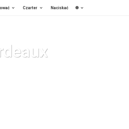
cować
Czarter
Naciskać
🌐
rdeaux