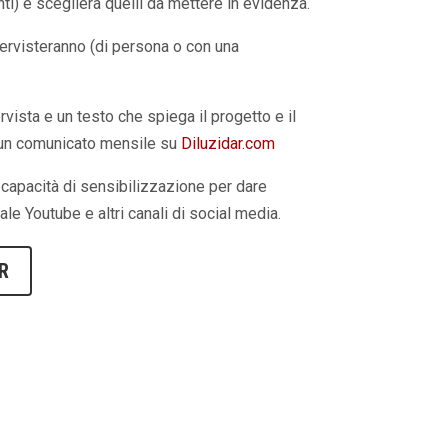
i) e sceglierà quelli da mettere in evidenza.
ntervisteranno (di persona o con una
rvista e un testo che spiega il progetto e il
n un comunicato mensile su
Diluzidar.com
e capacità di sensibilizzazione per dare
nale Youtube e altri canali di social media.
R