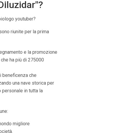
Diluzidar"?
biologo youtuber?
sono riunite per la prima
nsegnamento e la promozione
che ha più di 275000
i beneficenza che
zando una nave storica per
 personale in tutta la
une:
mondo migliore
ocietà.