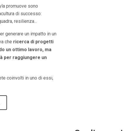
tyla promuove sono
acultura di successo:
adra, resilienza...
er generare un impatto in un
iva che
ricerca di progetti
do un ottimo lavoro, ma
ità per raggiungere un
e coinvolti in uno di essi,
R