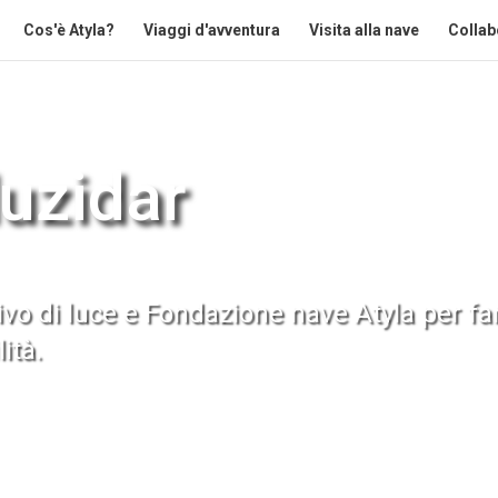
Cos'è Atyla?
Viaggi d'avventura
Visita alla nave
Collab
luzidar
ivo di luce
e
Fondazione nave Atyla
per fa
ità.