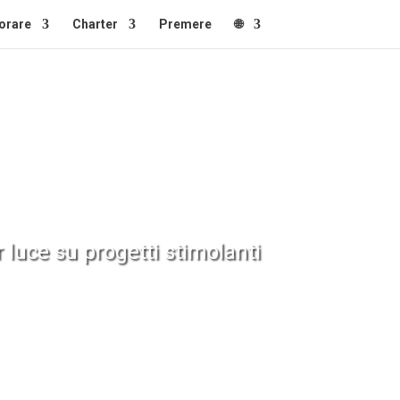
orare
Charter
Premere
🌐
r luce su progetti stimolanti