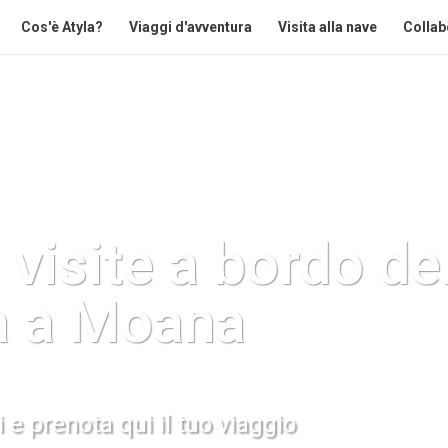
Cos'è Atyla?
Viaggi d'avventura
Visita alla nave
Collab
 visite a bordo de
a a
Moana
 e prenota qui il tuo viaggio