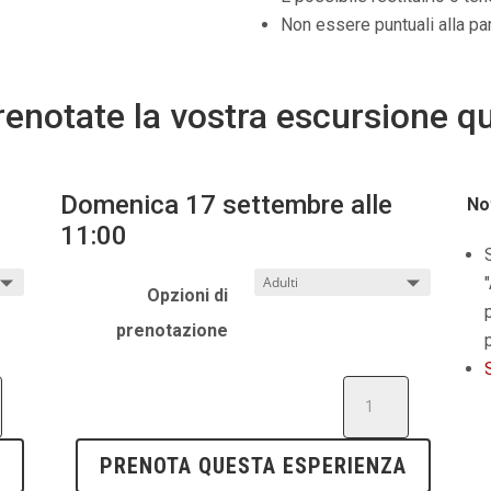
Non essere puntuali alla par
Prenotate la vostra escursione qu
Domenica 17 settembre alle
No
11:00
"
Opzioni di
prenotazione
on
Excursión
en
Moaña
A
PRENOTA QUESTA ESPERIENZA
-