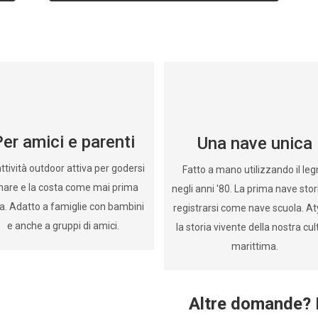
ber
17
de
Septiembre
-
11:00
quantità
er amici e parenti
Una nave unica
ttività outdoor attiva per godersi
Fatto a mano utilizzando il le
 mare e la costa come mai prima
negli anni '80. La prima nave stor
ra. Adatto a famiglie con bambini
registrarsi come nave scuola. At
e anche a gruppi di amici.
la storia vivente della nostra cul
marittima.
Altre domande?