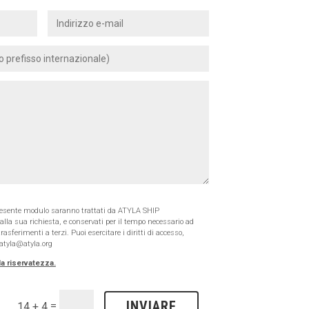
l presente modulo saranno trattati da ATYLA SHIP
lla sua richiesta, e conservati per il tempo necessario ad
asferimenti a terzi. Puoi esercitare i diritti di accesso,
 atyla@atyla.org
la riservatezza.
INVIARE
=
14 + 4