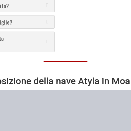
ita?
iglie?
to
sizione della nave Atyla in
Moa