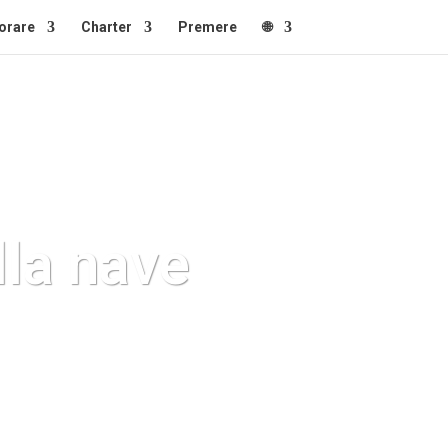
orare
Charter
Premere
🌐
lla nave