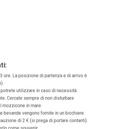
ti:
3 ore.
La posizione di partenza e di arrivo è
).
 potrete utilizzare in caso di necessità.
nte. Cercate sempre di non disturbare
il mozzicone in mare.
 le bevande vengono fornite in un bicchiere
cauzione di 2 € (si prega di portare contanti).
nerlo come souvenir.