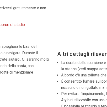
scriversi gratuitamente e non
borse di studio
.
i spiegherà le basi del
Altri dettagli rilevan
o a navigare. Durante il
rete aiutarci. Ci saranno molti
La durata dell'escursione è
ondo della costa, con
la stessa (vedi mappa sotto
cordate di menzionare
A bordo c'è una toilette che
È consentito fumare sul po
nessuno e non gettate mai 
Per evitare l'inquinamento,
Atyla riutilizzabile con una 
È possibile restituirlo o te