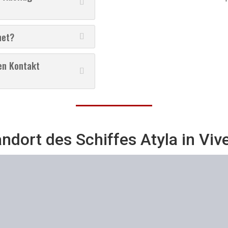
net?
en Kontakt
ndort des Schiffes Atyla in
Viv