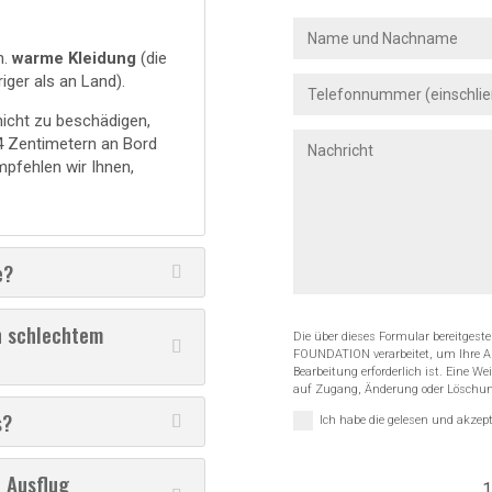
n.
warme Kleidung
(die
iger als an Land).
icht zu beschädigen,
4 Zentimetern an Bord
pfehlen wir Ihnen,
e?
n schlechtem
Die über dieses Formular bereitges
FOUNDATION verarbeitet, um Ihre Anf
Bearbeitung erforderlich ist. Eine We
auf Zugang, Änderung oder Löschun
s?
Ich habe die gelesen und akzept
 Ausflug
1