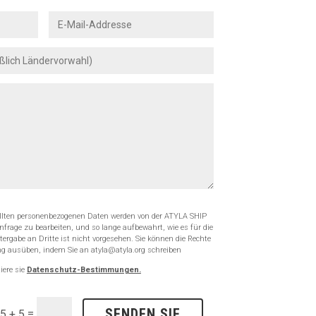
tellten personenbezogenen Daten werden von der ATYLA SHIP
rage zu bearbeiten, und so lange aufbewahrt, wie es für die
itergabe an Dritte ist nicht vorgesehen. Sie können die Rechte
g ausüben, indem Sie an atyla@atyla.org schreiben
iere sie
Datenschutz-Bestimmungen.
SENDEN SIE
=
5 + 5