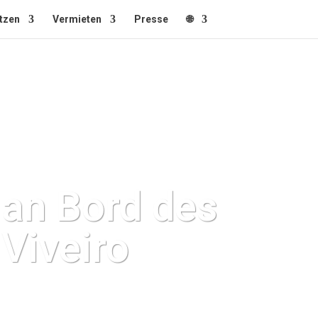
tzen
Vermieten
Presse
🌐
 an Bord des
Viveiro