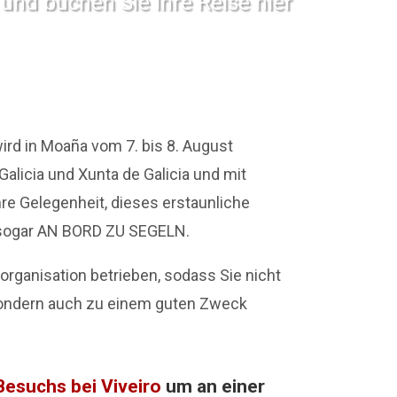
 und buchen Sie Ihre Reise hier
ird in
Moaña
vom 7. bis 8. August
alicia und Xunta de Galicia und mit
Ihre Gelegenheit, dieses erstaunliche
d sogar AN BORD ZU SEGELN.
sorganisation betrieben, sodass Sie nicht
, sondern auch zu einem guten Zweck
Besuchs bei
Viveiro
um an einer