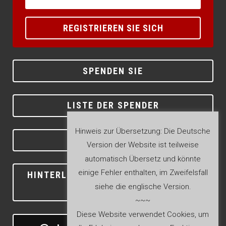
REGISTRIEREN SIE SICH
SPENDEN SIE
LISTE DER SPENDER
Hinweis zur Übersetzung: Die Deutsche
KONTAKT
Version der Website ist teilweise
automatisch Übersetz und könnte
einige Fehler enthalten, im Zweifelsfall
HINTERLASSEN SIE EINE BEWERTUNG
siehe die englische Version.
BEI GOOGLE
~~~
Diese Website verwendet Cookies, um