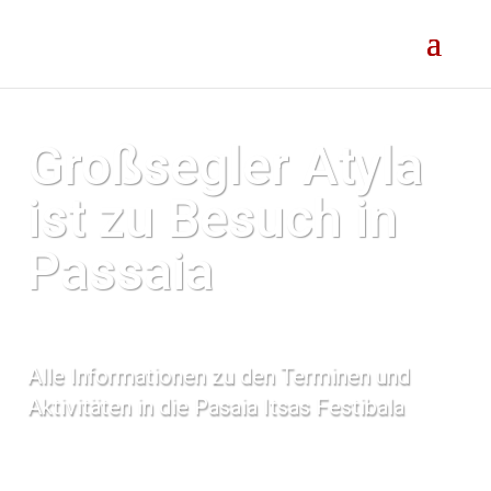
Großsegler Atyla
ist zu Besuch in
Passaia
Alle Informationen zu den Terminen und
Aktivitäten in
die Pasaia Itsas Festibala